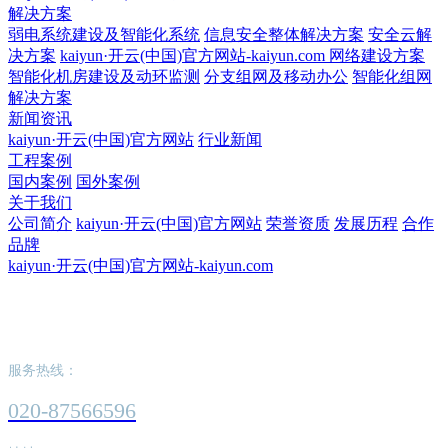
解决方案
弱电系统建设及智能化系统
信息安全整体解决方案
安全云解
决方案
kaiyun·开云(中国)官方网站-kaiyun.com 网络建设方案
智能化机房建设及动环监测
分支组网及移动办公
智能化组网
解决方案
新闻资讯
kaiyun·开云(中国)官方网站
行业新闻
工程案例
国内案例
国外案例
关于我们
公司简介
kaiyun·开云(中国)官方网站
荣誉资质
发展历程
合作
品牌
kaiyun·开云(中国)官方网站-kaiyun.com
kaiyun·开云(中国)官方网站-kaiyun.com
服务热线：
020-87566596