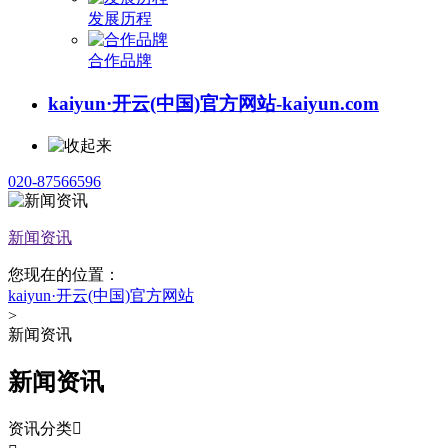
发展历程
合作品牌
kaiyun·开云(中国)官方网站-kaiyun.com
020-87566596
新闻资讯
您现在的位置：
kaiyun·开云(中国)官方网站
>
新闻资讯
新闻资讯
资讯分类
