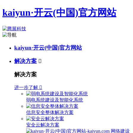
kaiyun·开云(中国)官方网站
kaiyun·开云(中国)官方网站
解决方案

解决方案
进一步了解

弱电系统建设及智能化系统
信息安全整体解决方案
安全云解决方案